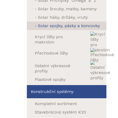
- Solar Příchytky "Omega" a "Z"
- Solar šrouby, matky, kameny
- Solar háky, držáky, vruty
- Solar spojky, pásky a koncovky
Krycí lišty pro
makrolon
Přechodové lišty
Ostatní výkresové
profily
Plastové spojky
Konstrukční systémy
Kompletní sortiment
Stavebnicový systém K20