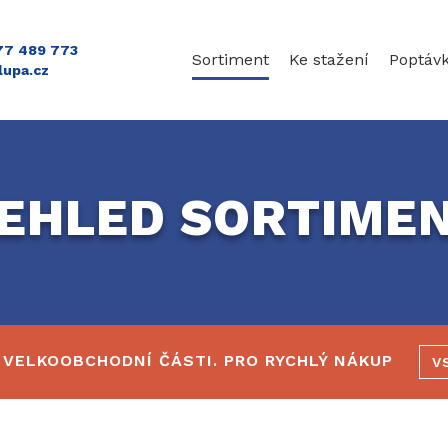
777 489 773
Sortiment
Ke stažení
Poptáv
lupa.cz
EHLED SORTIME
 VELKOOBCHODNÍ ČÁSTI. PRO RYCHLÝ NÁKUP
V