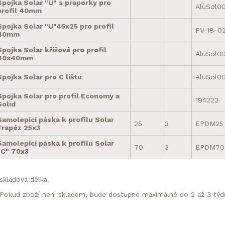
Spojka Solar "U" s praporky pro
AluSol0
profil 40mm
Spojka Solar "U"45x25 pro profil
PV-18-0
40mm
Spojka Solar křížová pro profil
AluSol0
40x40mm
Spojka Solar pro C lištu
AluSol0
Spojka Solar pro profil Economy a
194222
Solid
Samolepící páska k profilu Solar
25
3
EPDM25
Trapéz 25x3
Samolepící páska k profilu Solar
70
3
EPDM70
"C" 70x3
skladová délka.
Pokud zboží není skladem, bude dostupné maximálně do 2 až 3 týd