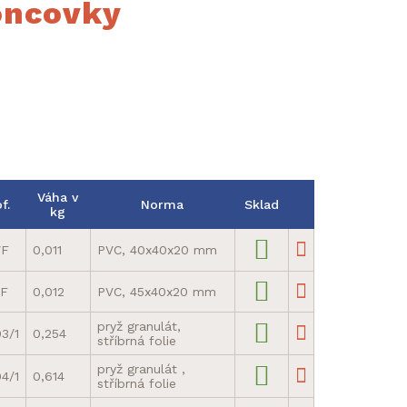
koncovky
Váha v
f.
Norma
Sklad
kg
VF
0,011
PVC, 40x40x20 mm
F
0,012
PVC, 45x40x20 mm
pryž granulát,
3/1
0,254
stříbrná folie
pryž granulát ,
4/1
0,614
stříbrná folie