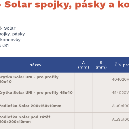
- Solar spojky, pásky a 
A
S
Název
Čís. pro
(mm)
(mm)
Krytka Solar UNI - pro profily
404020
40x40
Krytka Solar UNI - pro profily 45x40
454020V
Podložka Solar 200x150x10mm
AluSol00
Podložka Solar pod zátěž
AluSol00
400x200x10mm