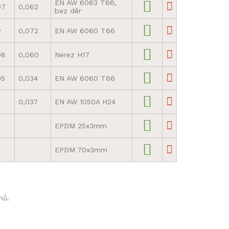
EN AW 6063 T66,
07
0,062
bez děr
2
0,072
EN AW 6060 T66
08
0,060
Nerez H17
05
0,034
EN AW 6060 T66
0,037
EN AW 1050A H24
EPDM 25x3mm
EPDM 70x3mm
nů.