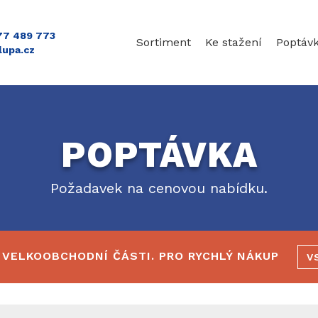
777 489 773
Sortiment
Ke stažení
Poptáv
lupa.cz
POPTÁVKA
Požadavek na cenovou nabídku.
 VELKOOBCHODNÍ ČÁSTI. PRO RYCHLÝ NÁKUP
V