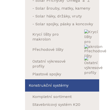
- Solar Příchytky "Omega" a "Z"
- Solar šrouby, matky, kameny
- Solar háky, držáky, vruty
- Solar spojky, pásky a koncovky
Krycí lišty pro
makrolon
Přechodové lišty
Ostatní výkresové
profily
Plastové spojky
Konstrukční systémy
Kompletní sortiment
Stavebnicový systém K20