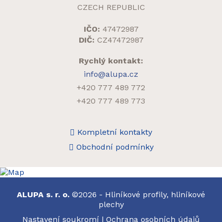
CZECH REPUBLIC
IČO:
47472987
DIČ:
CZ47472987
Rychlý kontakt:
info@alupa.cz
+420 777 489 772
+420 777 489 773
Kompletní kontakty
Obchodní podmínky
ALUPA s. r. o.
©2026 - Hliníkové profily, hliníkové
plechy
Nastavení soukromí
|
Ochrana osobních údajů