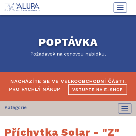
Toggle
naviga
POPTÁVKA
Požadavek na cenovou nabídku.
NACHÁZÍTE SE VE VELKOOBCHODNÍ ČÁSTI.
PRO RYCHLÝ NÁKUP
VSTUPTE NA E-SHOP
Togg
navi
Příchytka Solar - "Z"