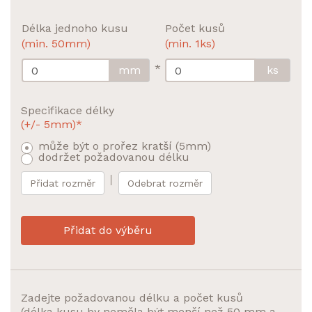
Délka jednoho kusu
Počet kusů
(min. 50mm)
(min. 1ks)
*
mm
ks
Specifikace délky
(+/- 5mm)*
může být o prořez kratší (5mm)
dodržet požadovanou délku
Přidat rozměr
Odebrat rozměr
Přidat do výběru
Zadejte požadovanou délku a počet kusů
(délka kusu by neměla být menší než 50 mm a