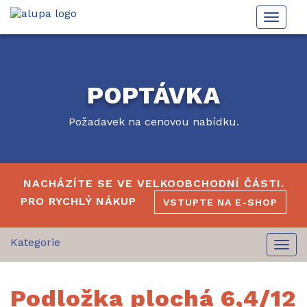
Toggle
naviga
POPTÁVKA
Požadavek na cenovou nabídku.
NACHÁZÍTE SE VE VELKOOBCHODNÍ ČÁSTI.
PRO RYCHLÝ NÁKUP
VSTUPTE NA E-SHOP
Togg
navi
Podložka plochá 6,4/12