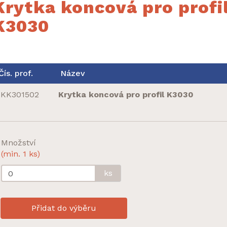
Krytka koncová pro profi
K3030
Čís. prof.
Název
KK301502
Krytka koncová pro profil K3030
Množství
(min. 1 ks)
ks
Přidat do výběru