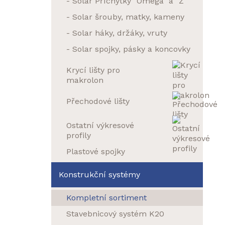
- Solar Příchytky "Omega" a "Z"
- Solar šrouby, matky, kameny
- Solar háky, držáky, vruty
- Solar spojky, pásky a koncovky
Krycí lišty pro
makrolon
Přechodové lišty
Ostatní výkresové
profily
Plastové spojky
Konstrukční systémy
Kompletní sortiment
Stavebnicový systém K20