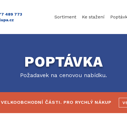
777 489 773
Sortiment
Ke stažení
Poptáv
lupa.cz
POPTÁVKA
Požadavek na cenovou nabídku.
 VELKOOBCHODNÍ ČÁSTI. PRO RYCHLÝ NÁKUP
V