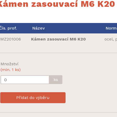
Kámen zasouvací M6 K20
Čís. prof.
Název
Norm
MZ201006
Kámen zasouvací M6 K20
ocel, 
Množství
(min. 1 ks)
ks
Přidat do výběru