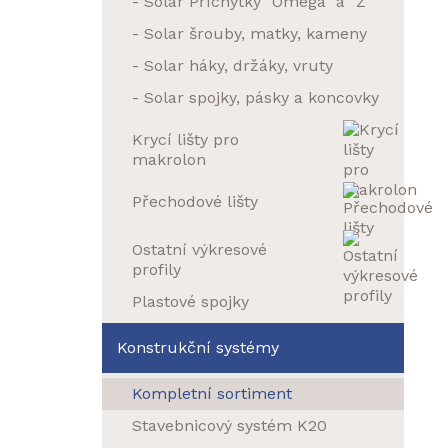
- Solar Příchytky "Omega" a "Z"
- Solar šrouby, matky, kameny
- Solar háky, držáky, vruty
- Solar spojky, pásky a koncovky
Krycí lišty pro
makrolon
Přechodové lišty
Ostatní výkresové
profily
Plastové spojky
Konstrukční systémy
Kompletní sortiment
Stavebnicový systém K20