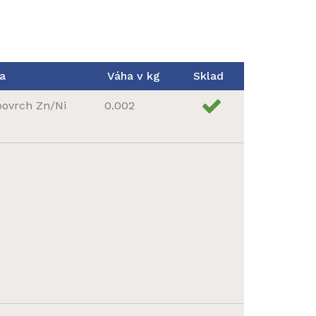
a
Váha v kg
Sklad
povrch Zn/Ni
0.002