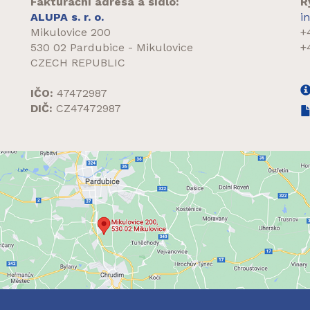
Fakturační adresa a sídlo:
R
ALUPA s. r. o.
i
Mikulovice 200
+
530 02 Pardubice - Mikulovice
+
CZECH REPUBLIC
IČO:
47472987
DIČ:
CZ47472987