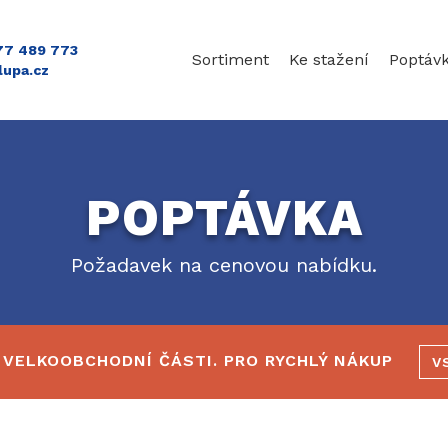
777 489 773
Sortiment
Ke stažení
Poptáv
lupa.cz
POPTÁVKA
Požadavek na cenovou nabídku.
 VELKOOBCHODNÍ ČÁSTI. PRO RYCHLÝ NÁKUP
V