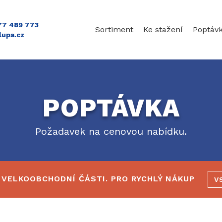
777 489 773
Sortiment
Ke stažení
Poptáv
lupa.cz
POPTÁVKA
Požadavek na cenovou nabídku.
 VELKOOBCHODNÍ ČÁSTI. PRO RYCHLÝ NÁKUP
V