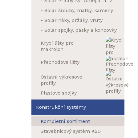
- Solar Příchytky "Omega" a "Z"
- Solar šrouby, matky, kameny
- Solar háky, držáky, vruty
- Solar spojky, pásky a koncovky
Krycí lišty pro
makrolon
Přechodové lišty
Ostatní výkresové
profily
Plastové spojky
Konstrukční systémy
Kompletní sortiment
Stavebnicový systém K20