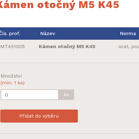
Kámen otočný M5 K45
Čís. prof.
Název
Norma
MT451005
Kámen otočný M5 K45
ocel, po
Množství
(min. 1 ks)
ks
Přidat do výběru