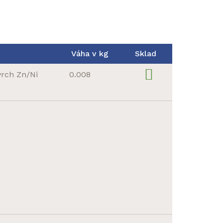
Váha v kg
Sklad
vrch Zn/Ni
0.008