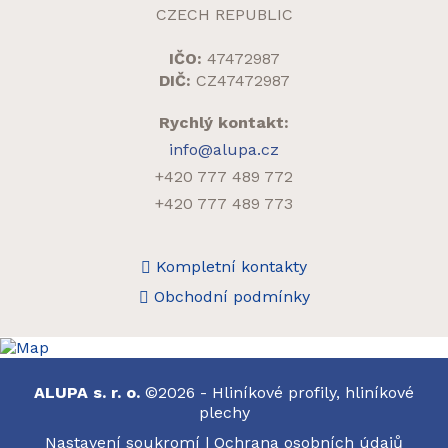
CZECH REPUBLIC
IČO:
47472987
DIČ:
CZ47472987
Rychlý kontakt:
info@alupa.cz
+420 777 489 772
+420 777 489 773
Kompletní kontakty
Obchodní podmínky
ALUPA s. r. o.
©2026 - Hliníkové profily, hliníkové
plechy
Nastavení soukromí
|
Ochrana osobních údajů