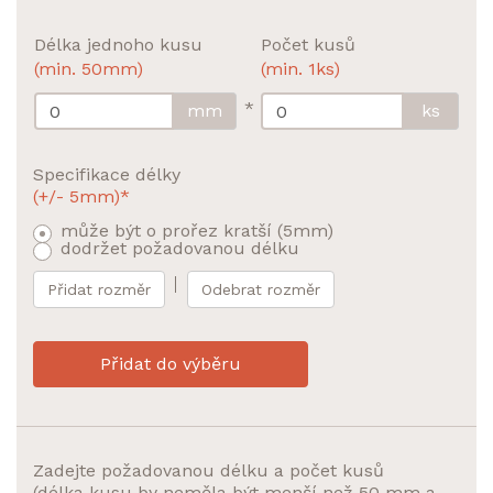
Délka jednoho kusu
Počet kusů
(min. 50mm)
(min. 1ks)
*
mm
ks
Specifikace délky
(+/- 5mm)*
může být o prořez kratší (5mm)
dodržet požadovanou délku
Přidat rozměr
Odebrat rozměr
Přidat do výběru
Zadejte požadovanou délku a počet kusů
(délka kusu by neměla být menší než 50 mm a