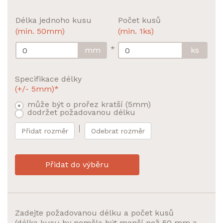
Délka jednoho kusu
Počet kusů
(min. 50mm)
(min. 1ks)
*
mm
ks
Specifikace délky
(+/- 5mm)*
může být o prořez kratší (5mm)
dodržet požadovanou délku
Přidat rozměr
Odebrat rozměr
Přidat do výběru
Zadejte požadovanou délku a počet kusů
(délka kusu by neměla být menší než 50 mm a