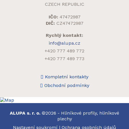
CZECH REPUBLIC
IČO:
47472987
DIČ:
CZ47472987
Rychlý kontakt:
info@alupa.cz
+420 777 489 772
+420 777 489 773
Kompletní kontakty
Obchodní podmínky
ALUPA s. r. o.
©2026 - Hliníkové profily, hliníkové
plechy
Nastavení soukromí
|
Ochrana osobních údajů