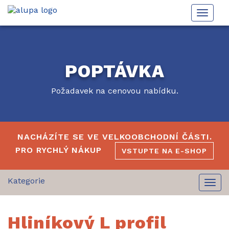
Toggle
naviga
POPTÁVKA
Požadavek na cenovou nabídku.
NACHÁZÍTE SE VE VELKOOBCHODNÍ ČÁSTI.
PRO RYCHLÝ NÁKUP
VSTUPTE NA E-SHOP
Togg
navi
Hliníkový L profil