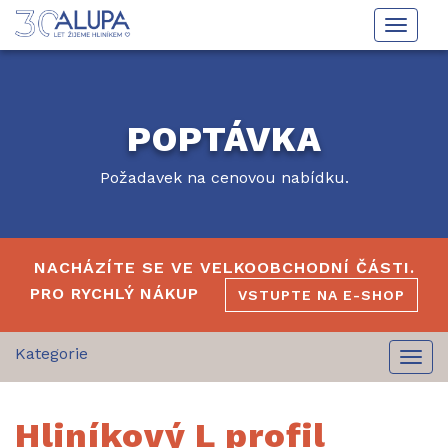
Toggle
naviga
POPTÁVKA
Požadavek na cenovou nabídku.
NACHÁZÍTE SE VE VELKOOBCHODNÍ ČÁSTI.
PRO RYCHLÝ NÁKUP
VSTUPTE NA E-SHOP
Togg
navi
Hliníkový L profil