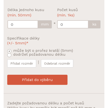
Délka jednoho kusu
Počet kusů
(min. 50mm)
(min. 1ks)
*
mm
ks
Specifikace délky
(+/- 5mm)*
může být o prořez kratší (5mm)
dodržet požadovanou délku
Přidat rozměr
Odebrat rozměr
Přidat do výběru
Zadejte požadovanou délku a počet kusů
(délka kusu by neměla být menší než 50 mm a