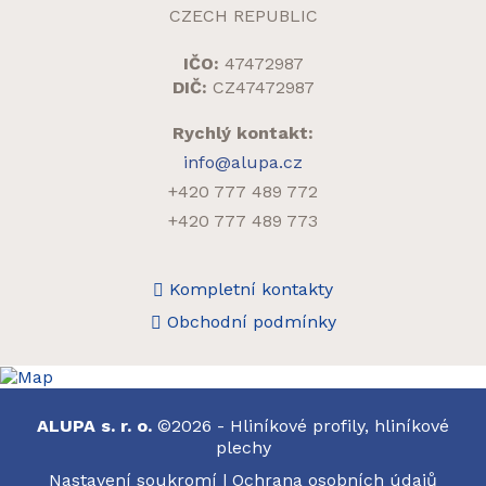
CZECH REPUBLIC
IČO:
47472987
DIČ:
CZ47472987
Rychlý kontakt:
info@alupa.cz
+420 777 489 772
+420 777 489 773
Kompletní kontakty
Obchodní podmínky
ALUPA s. r. o.
©2026 - Hliníkové profily, hliníkové
plechy
Nastavení soukromí
|
Ochrana osobních údajů