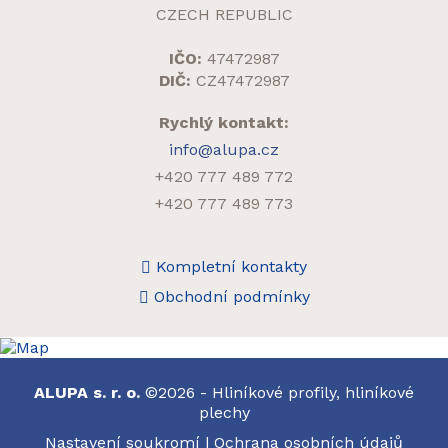
CZECH REPUBLIC
IČO:
47472987
DIČ:
CZ47472987
Rychlý kontakt:
info@alupa.cz
+420 777 489 772
+420 777 489 773
Kompletní kontakty
Obchodní podmínky
ALUPA s. r. o.
©2026 - Hliníkové profily, hliníkové
plechy
Nastavení soukromí
|
Ochrana osobních údajů