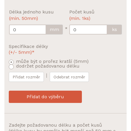
Délka jednoho kusu
Počet kusů
(min. 50mm)
(min. 1ks)
*
mm
ks
Specifikace délky
(+/- 5mm)*
může být o prořez kratší (5mm)
dodržet požadovanou délku
Přidat rozměr
Odebrat rozměr
Přidat do výběru
Zadejte požadovanou délku a počet kusů
(délka kusu by neměla být menší než 50 mm a