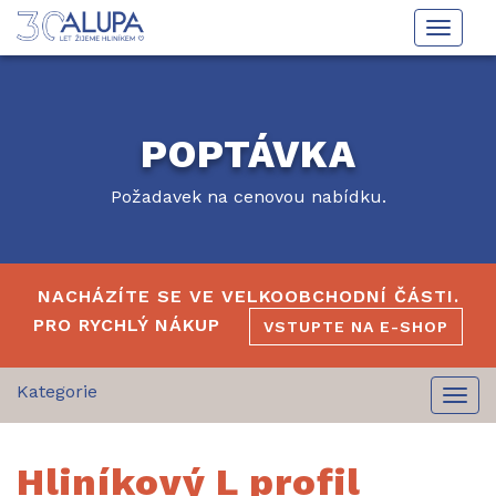
Toggle
naviga
POPTÁVKA
Požadavek na cenovou nabídku.
NACHÁZÍTE SE VE VELKOOBCHODNÍ ČÁSTI.
PRO RYCHLÝ NÁKUP
VSTUPTE NA E-SHOP
Togg
navi
Hliníkový L profil