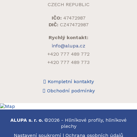
CZECH REPUBLIC
IČO:
47472987
DIČ:
CZ47472987
Rychlý kontakt:
info@alupa.cz
+420 777 489 772
+420 777 489 773
Kompletní kontakty
Obchodní podmínky
ALUPA s. r. o.
©2026 - Hliníkové profily, hliníkové
plechy
Nastavení soukromí
|
Ochrana osobních údajů