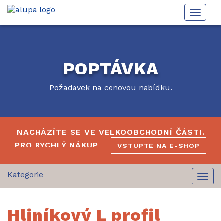
Toggle
naviga
POPTÁVKA
Požadavek na cenovou nabídku.
NACHÁZÍTE SE VE VELKOOBCHODNÍ ČÁSTI.
PRO RYCHLÝ NÁKUP
VSTUPTE NA E-SHOP
Togg
navi
Hliníkový L profil