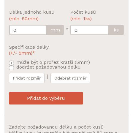
Délka jednoho kusu
Počet kusů
(min. 50mm)
(min. 1ks)
*
mm
ks
Specifikace délky
(+/- 5mm)*
může být o prořez kratší (5mm)
dodržet požadovanou délku
Přidat rozměr
Odebrat rozměr
Přidat do výběru
Zadejte požadovanou délku a počet kusů
(délka kusu by neměla být menší než 50 mm a