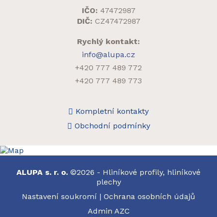
IČO:
47472987
DIČ:
CZ47472987
Rychlý kontakt:
info@alupa.cz
+420 777 489 772
+420 777 489 773
Kompletní kontakty
Obchodní podmínky
ALUPA s. r. o.
©2026 - Hliníkové profily, hliníkové
plechy
Nastavení soukromí
|
Ochrana osobních údajů
Admin
AZC