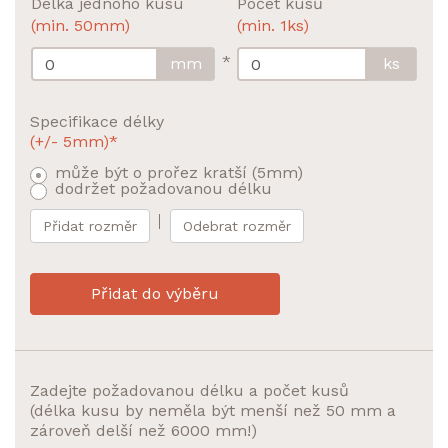
Délka jednoho kusu
Počet kusů
(min. 50mm)
(min. 1ks)
*
mm
ks
Specifikace délky
(+/- 5mm)*
může být o prořez kratší (5mm)
dodržet požadovanou délku
Přidat rozměr
Odebrat rozměr
Přidat do výběru
Zadejte požadovanou délku a počet kusů
(délka kusu by neměla být menší než 50 mm a
zároveň delší než 6000 mm!)