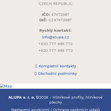
CZECH REPUBLIC
IČO:
47472987
DIČ:
CZ47472987
Rychlý kontakt:
info@alupa.cz
+420 777 489 772
+420 777 489 773
Kompletní kontakty
Obchodní podmínky
ALUPA s. r. o.
©2026 - Hliníkové profily, hliníkové
plechy
Nastavení soukromí
|
Ochrana osobních údajů