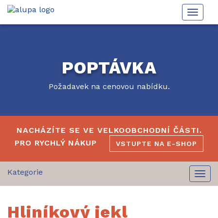
Toggle
naviga
POPTÁVKA
Požadavek na cenovou nabídku.
NACHÁZÍTE SE VE VELKOOBCHODNÍ ČÁSTI.
PRO RYCHLÝ NÁKUP
VSTUPTE NA E-SHOP
Togg
navi
Hliníkový jekl