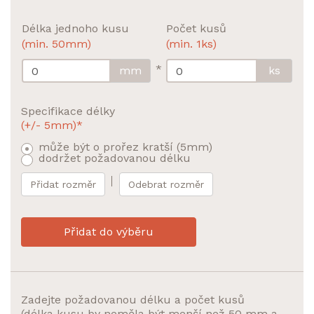
Délka jednoho kusu
Počet kusů
(min. 50mm)
(min. 1ks)
*
mm
ks
Specifikace délky
(+/- 5mm)*
může být o prořez kratší (5mm)
dodržet požadovanou délku
Přidat rozměr
Odebrat rozměr
Přidat do výběru
Zadejte požadovanou délku a počet kusů
(délka kusu by neměla být menší než 50 mm a