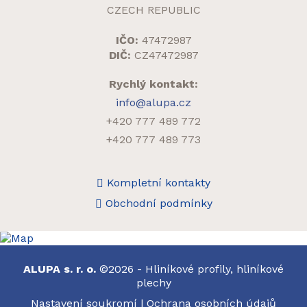
CZECH REPUBLIC
IČO:
47472987
DIČ:
CZ47472987
Rychlý kontakt:
info@alupa.cz
+420 777 489 772
+420 777 489 773
Kompletní kontakty
Obchodní podmínky
ALUPA s. r. o.
©2026 - Hliníkové profily, hliníkové
plechy
Nastavení soukromí
|
Ochrana osobních údajů