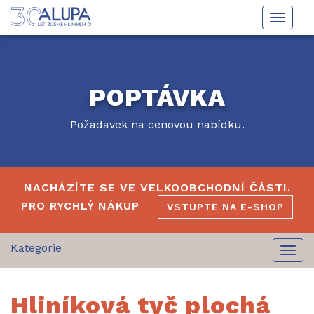
Toggle
naviga
POPTÁVKA
Požadavek na cenovou nabídku.
NACHÁZÍTE SE VE VELKOOBCHODNÍ ČÁSTI.
PRO RYCHLÝ NÁKUP
VSTUPTE NA E-SHOP
Togg
navi
Hliníková tyč plochá