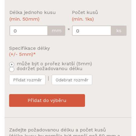
Délka jednoho kusu
Počet kusů
(min. 50mm)
(min. 1ks)
*
mm
ks
Specifikace délky
(+/- 5mm)*
může být o prořez kratší (5mm)
dodržet požadovanou délku
Přidat rozměr
Odebrat rozměr
Přidat do výběru
Zadejte požadovanou délku a počet kusů
(délka kusu by neměla být menší než 50 mm a