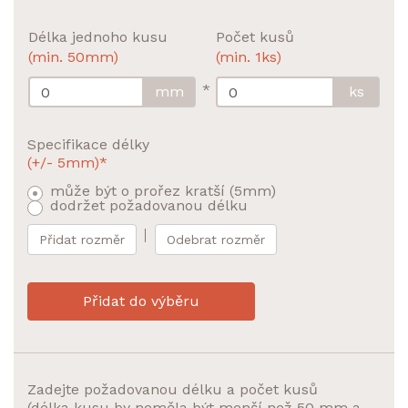
Délka jednoho kusu
Počet kusů
(min. 50mm)
(min. 1ks)
*
mm
ks
Specifikace délky
(+/- 5mm)*
může být o prořez kratší (5mm)
dodržet požadovanou délku
Přidat rozměr
Odebrat rozměr
Přidat do výběru
Zadejte požadovanou délku a počet kusů
(délka kusu by neměla být menší než 50 mm a