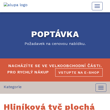
Toggle
naviga
POPTÁVKA
Požadavek na cenovou nabídku.
NACHÁZÍTE SE VE VELKOOBCHODNÍ ČÁSTI.
PRO RYCHLÝ NÁKUP
VSTUPTE NA E-SHOP
Togg
navi
Hliníková tyč plochá