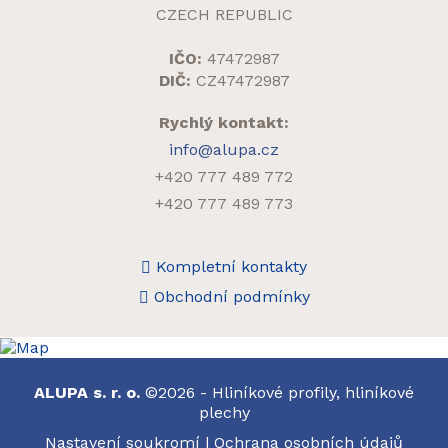
CZECH REPUBLIC
IČO:
47472987
DIČ:
CZ47472987
Rychlý kontakt:
info@alupa.cz
+420 777 489 772
+420 777 489 773
Kompletní kontakty
Obchodní podmínky
ALUPA s. r. o.
©2026 - Hliníkové profily, hliníkové
plechy
Nastavení soukromí
|
Ochrana osobních údajů