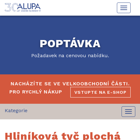
Toggle
naviga
POPTÁVKA
Požadavek na cenovou nabídku.
NACHÁZÍTE SE VE VELKOOBCHODNÍ ČÁSTI.
PRO RYCHLÝ NÁKUP
VSTUPTE NA E-SHOP
Togg
navi
Hliníková tyč plochá