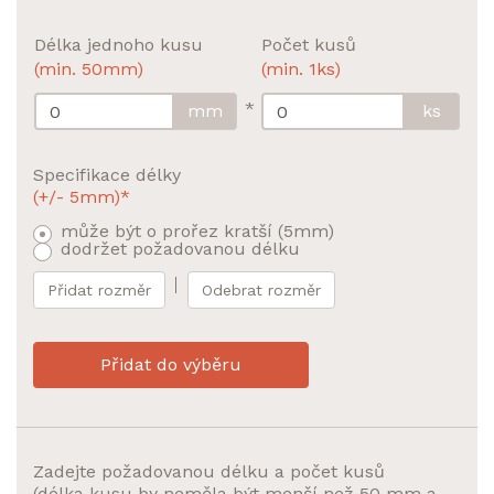
Délka jednoho kusu
Počet kusů
(min. 50mm)
(min. 1ks)
*
mm
ks
Specifikace délky
(+/- 5mm)*
může být o prořez kratší (5mm)
dodržet požadovanou délku
Přidat rozměr
Odebrat rozměr
Přidat do výběru
Zadejte požadovanou délku a počet kusů
(délka kusu by neměla být menší než 50 mm a