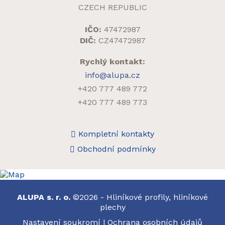
CZECH REPUBLIC
IČO:
47472987
DIČ:
CZ47472987
Rychlý kontakt:
info@alupa.cz
+420 777 489 772
+420 777 489 773
Kompletní kontakty
Obchodní podmínky
ALUPA s. r. o.
©2026 - Hliníkové profily, hliníkové
plechy
Nastavení soukromí
|
Ochrana osobních údajů