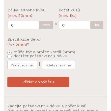
Délka jednoho kusu
Počet kusů
(min. 50mm)
(min. 1ks)
*
mm
ks
Specifikace délky
(+/- 5mm)*
může být o prořez kratší (5mm)
dodržet požadovanou délku
Přidat rozměr
Odebrat rozměr
Přidat do výběru
Zadejte požadovanou délku a počet kusů
(délka kusu by neměla být menší než 50 mm a