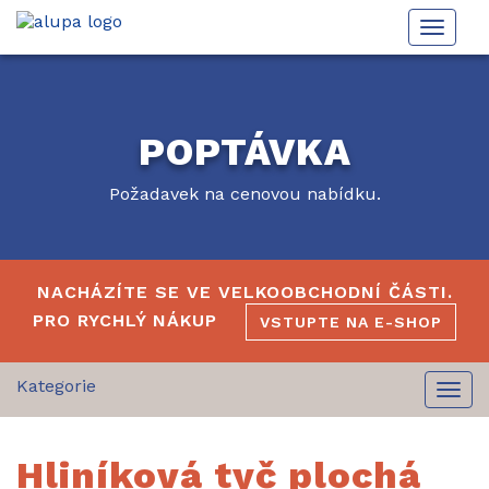
Toggle
naviga
POPTÁVKA
Požadavek na cenovou nabídku.
NACHÁZÍTE SE VE VELKOOBCHODNÍ ČÁSTI.
PRO RYCHLÝ NÁKUP
VSTUPTE NA E-SHOP
Togg
navi
Hliníková tyč plochá