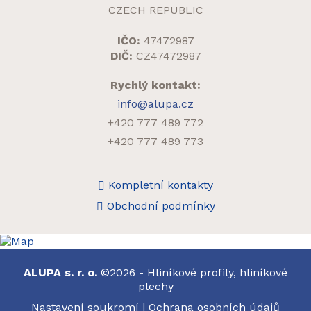
CZECH REPUBLIC
IČO:
47472987
DIČ:
CZ47472987
Rychlý kontakt:
info@alupa.cz
+420 777 489 772
+420 777 489 773
Kompletní kontakty
Obchodní podmínky
ALUPA s. r. o.
©2026 - Hliníkové profily, hliníkové
plechy
Nastavení soukromí
|
Ochrana osobních údajů