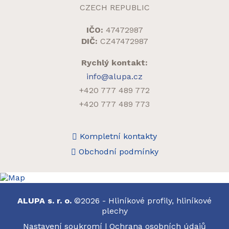
CZECH REPUBLIC
IČO:
47472987
DIČ:
CZ47472987
Rychlý kontakt:
info@alupa.cz
+420 777 489 772
+420 777 489 773
Kompletní kontakty
Obchodní podmínky
ALUPA s. r. o.
©2026 - Hliníkové profily, hliníkové
plechy
Nastavení soukromí
|
Ochrana osobních údajů