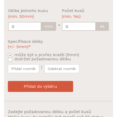
Délka jednoho kusu
Počet kusů
(min. 50mm)
(min. 1ks)
*
mm
ks
Specifikace délky
(+/- 5mm)*
může být o prořez kratší (5mm)
dodržet požadovanou délku
Přidat rozměr
Odebrat rozměr
Přidat do výběru
Zadejte požadovanou délku a počet kusů
(délka kusu by neměla být menší než 50 mm a