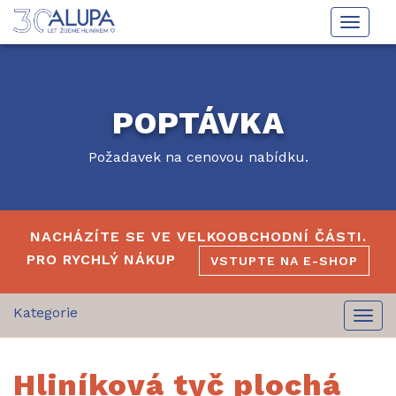
Toggle
naviga
POPTÁVKA
Požadavek na cenovou nabídku.
NACHÁZÍTE SE VE VELKOOBCHODNÍ ČÁSTI.
PRO RYCHLÝ NÁKUP
VSTUPTE NA E-SHOP
Togg
navi
Hliníková tyč plochá