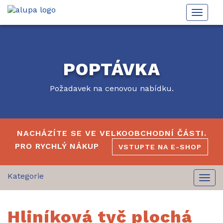
Toggle
naviga
POPTÁVKA
Požadavek na cenovou nabídku.
NACHÁZÍTE SE VE VELKOOBCHODNÍ ČÁSTI.
PRO RYCHLÝ NÁKUP
VSTUPTE NA E-SHOP
Togg
navi
Hliníková tyč plochá