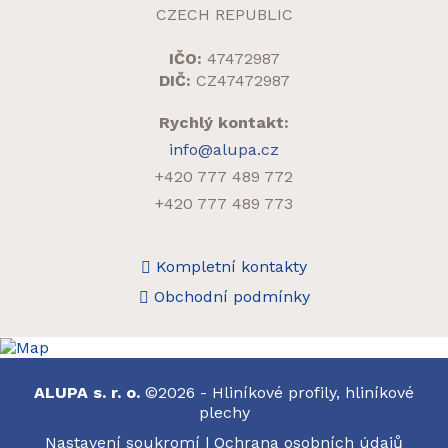
CZECH REPUBLIC
IČO:
47472987
DIČ:
CZ47472987
Rychlý kontakt:
info@alupa.cz
+420 777 489 772
+420 777 489 773
Kompletní kontakty
Obchodní podmínky
ALUPA s. r. o.
©2026 - Hliníkové profily, hliníkové
plechy
Nastavení soukromí
|
Ochrana osobních údajů