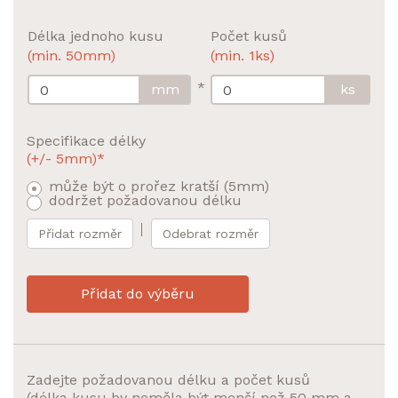
Délka jednoho kusu
Počet kusů
(min. 50mm)
(min. 1ks)
*
mm
ks
Specifikace délky
(+/- 5mm)*
může být o prořez kratší (5mm)
dodržet požadovanou délku
Přidat rozměr
Odebrat rozměr
Přidat do výběru
Zadejte požadovanou délku a počet kusů
(délka kusu by neměla být menší než 50 mm a