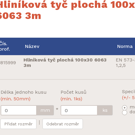
Hliníková tyč plochá 100
6063 3m
Čís.
Název
Norma
prof.
Hliníková tyč plochá 100x30 6063
EN 573-
815999
3m
1,2,5
Speci
Délka jednoho kusu
Počet kusů
(+/-
(min. 50mm)
(min. 1ks)
mů
*
mm
ks
do
Přidat rozměr
Odebrat rozměr