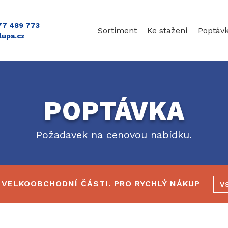
777 489 773
Sortiment
Ke stažení
Poptáv
lupa.cz
POPTÁVKA
Požadavek na cenovou nabídku.
 VELKOOBCHODNÍ ČÁSTI. PRO RYCHLÝ NÁKUP
V