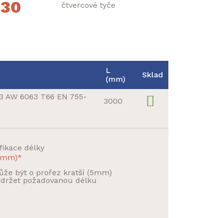
x30
L
Sklad
(mm)
3 AW 6063 T66 EN 755-
3000
fikace délky
 5mm)*
že být o prořez kratší (5mm)
držet požadovanou délku