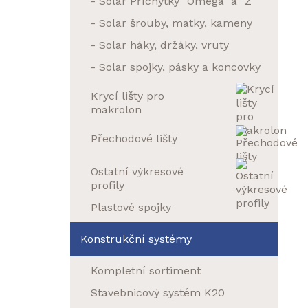
- Solar Příchytky "Omega" a "Z"
- Solar šrouby, matky, kameny
- Solar háky, držáky, vruty
- Solar spojky, pásky a koncovky
Krycí lišty pro
makrolon
Přechodové lišty
Ostatní výkresové
profily
Plastové spojky
Konstrukční systémy
Kompletní sortiment
Stavebnicový systém K20