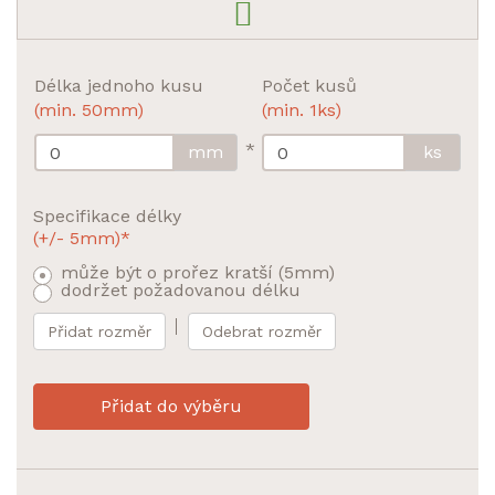
Délka jednoho kusu
Počet kusů
(min. 50mm)
(min. 1ks)
*
mm
ks
Specifikace délky
(+/- 5mm)*
může být o prořez kratší (5mm)
dodržet požadovanou délku
Přidat rozměr
Odebrat rozměr
Přidat do výběru