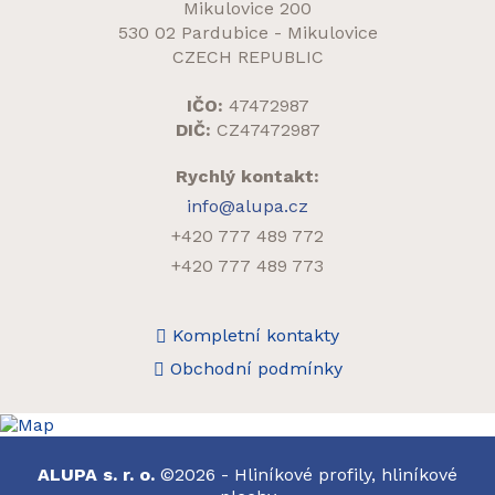
Mikulovice 200
530 02 Pardubice - Mikulovice
CZECH REPUBLIC
IČO:
47472987
DIČ:
CZ47472987
Rychlý kontakt:
info@alupa.cz
+420 777 489 772
+420 777 489 773
Kompletní kontakty
Obchodní podmínky
ALUPA s. r. o.
©2026 - Hliníkové profily, hliníkové