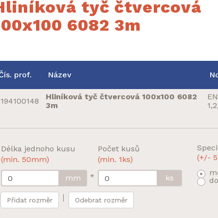
Hliníková tyč čtvercová
100x100 6082 3m
Čís. prof.
Název
N
Hliníková tyč čtvercová 100x100 6082
EN
194100148
3m
1,2
Speci
Délka jednoho kusu
Počet kusů
(+/-
(min. 50mm)
(min. 1ks)
mů
*
mm
ks
do
Přidat rozměr
Odebrat rozměr