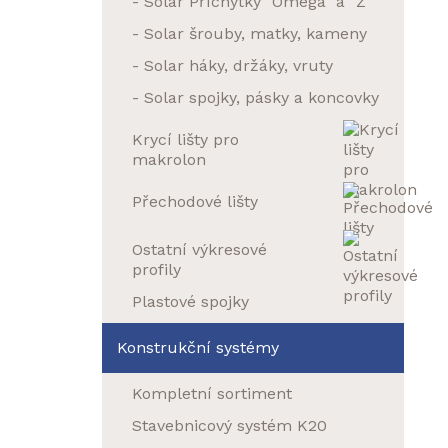
- Solar Příchytky "Omega" a "Z"
- Solar šrouby, matky, kameny
- Solar háky, držáky, vruty
- Solar spojky, pásky a koncovky
Krycí lišty pro
makrolon
Přechodové lišty
Ostatní výkresové
profily
Plastové spojky
Konstrukční systémy
Kompletní sortiment
Stavebnicový systém K20