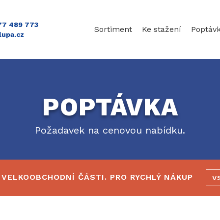
777 489 773
Sortiment
Ke stažení
Poptáv
lupa.cz
POPTÁVKA
Požadavek na cenovou nabídku.
 VELKOOBCHODNÍ ČÁSTI. PRO RYCHLÝ NÁKUP
V