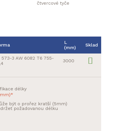
L
orma
Sklad
(mm)
 573-3 AW 6082 T6 755-
3000
,4
fikace délky
 5mm)*
že být o prořez kratší (5mm)
držet požadovanou délku