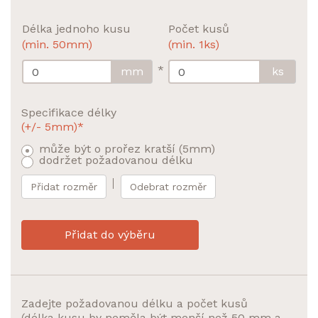
Délka jednoho kusu
Počet kusů
(min. 50mm)
(min. 1ks)
*
mm
ks
Specifikace délky
(+/- 5mm)*
může být o prořez kratší (5mm)
dodržet požadovanou délku
Přidat rozměr
Odebrat rozměr
Přidat do výběru
Zadejte požadovanou délku a počet kusů
(délka kusu by neměla být menší než 50 mm a