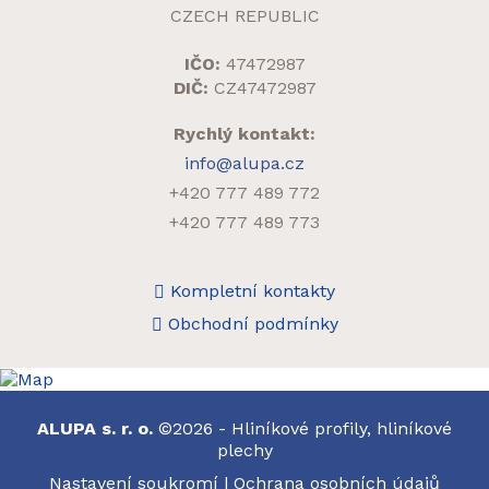
CZECH REPUBLIC
IČO:
47472987
DIČ:
CZ47472987
Rychlý kontakt:
info@alupa.cz
+420 777 489 772
+420 777 489 773
Kompletní kontakty
Obchodní podmínky
ALUPA s. r. o.
©2026 - Hliníkové profily, hliníkové
plechy
Nastavení soukromí
|
Ochrana osobních údajů