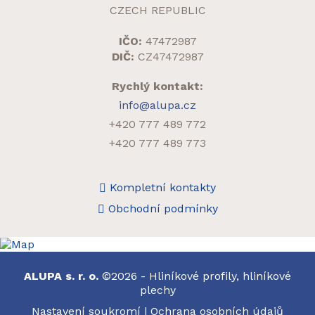
CZECH REPUBLIC
IČO:
47472987
DIČ:
CZ47472987
Rychlý kontakt:
info@alupa.cz
+420 777 489 772
+420 777 489 773
Kompletní kontakty
Obchodní podmínky
ALUPA s. r. o.
©2026 - Hliníkové profily, hliníkové
plechy
Nastavení soukromí
|
Ochrana osobních údajů