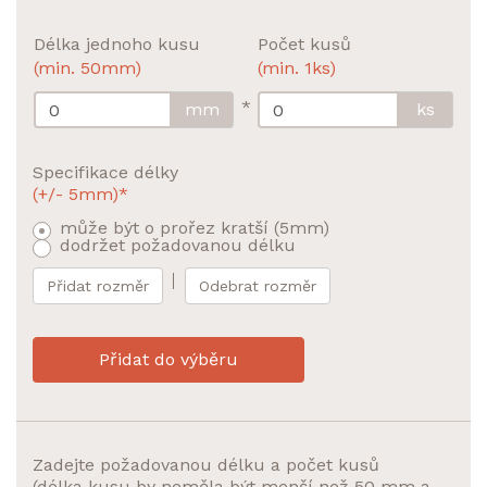
Délka jednoho kusu
Počet kusů
(min. 50mm)
(min. 1ks)
*
mm
ks
Specifikace délky
(+/- 5mm)*
může být o prořez kratší (5mm)
dodržet požadovanou délku
Přidat rozměr
Odebrat rozměr
Přidat do výběru
Zadejte požadovanou délku a počet kusů
(délka kusu by neměla být menší než 50 mm a