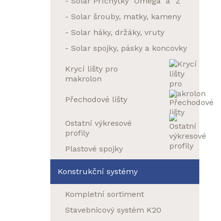
- Solar Příchytky "Omega" a "Z"
- Solar šrouby, matky, kameny
- Solar háky, držáky, vruty
- Solar spojky, pásky a koncovky
Krycí lišty pro
makrolon
Přechodové lišty
Ostatní výkresové
profily
Plastové spojky
Konstrukční systémy
Kompletní sortiment
Stavebnicový systém K20