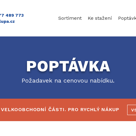
777 489 773
Sortiment
Ke stažení
Poptáv
lupa.cz
POPTÁVKA
Požadavek na cenovou nabídku.
 VELKOOBCHODNÍ ČÁSTI. PRO RYCHLÝ NÁKUP
V