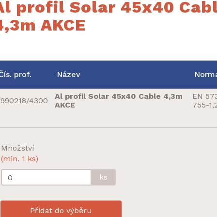
Al profil Solar 45x40 Cab
4,3m AKCE
Čís. prof.
Název
Norm
Al profil Solar 45x40 Cable 4,3m
EN 57
990218/4300
AKCE
755-1,
Množství
(min. 1 ks)
ks
Přidat do výběru