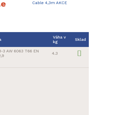
le
Váha v
a
Sklad
kg
3-3 AW 6063 T66 EN
4.3
2,9